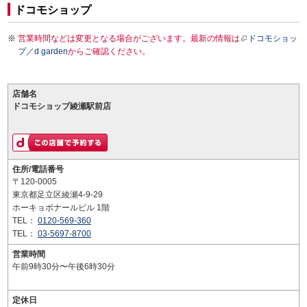
ドコモショップ
営業時間などは変更となる場合がございます。最新の情報は
ドコモショッ
プ／d garden
からご確認ください。
店舗名
ドコモショップ綾瀬駅前店
住所/電話番号
〒120-0005
東京都足立区綾瀬4-9-29
ホーキョボナールビル 1階
TEL：
0120-569-360
TEL：
03-5697-8700
営業時間
午前9時30分〜午後6時30分
定休日