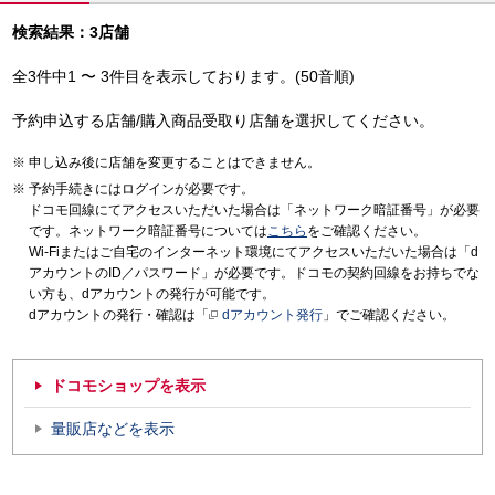
検索結果：3店舗
全3件中1 〜 3件目を表示しております。(50音順)
予約申込する店舗/購入商品受取り店舗を選択してください。
申し込み後に店舗を変更することはできません。
予約手続きにはログインが必要です。
ドコモ回線にてアクセスいただいた場合は「ネットワーク暗証番号」が必要
です。ネットワーク暗証番号については
こちら
をご確認ください。
Wi-Fiまたはご自宅のインターネット環境にてアクセスいただいた場合は「d
アカウントのID／パスワード」が必要です。ドコモの契約回線をお持ちでな
い方も、dアカウントの発行が可能です。
dアカウントの発行・確認は「
dアカウント発行
」でご確認ください。
ドコモショップを表示
量販店などを表示