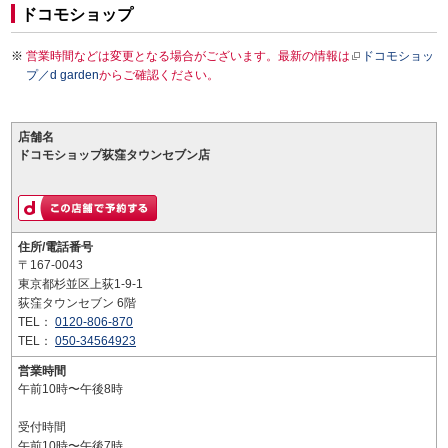
ドコモショップ
営業時間などは変更となる場合がございます。最新の情報は
ドコモショッ
プ／d garden
からご確認ください。
店舗名
ドコモショップ荻窪タウンセブン店
住所/電話番号
〒167-0043
東京都杉並区上荻1-9-1
荻窪タウンセブン 6階
TEL：
0120-806-870
TEL：
050-34564923
営業時間
午前10時〜午後8時
受付時間
午前10時〜午後7時