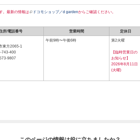
す。最新の情報は
ドコモショップ／d garden
からご確認ください。
住所/電話番号
営業時間
定休日
1
午前9時〜午後6時
第2火曜
東方2065-1
-743-400
【臨時営業日の
573-9807
お知らせ】
2026年8月11日
(火曜)
このページの情報は役に立ちましたか？