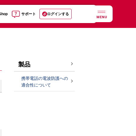
 Shop
サポート
ログインする
MENU
製品
携帯電話の電波防護への
適合性について