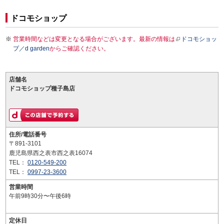
ドコモショップ
営業時間などは変更となる場合がございます。最新の情報は
ドコモショッ
プ／d garden
からご確認ください。
店舗名
ドコモショップ種子島店
住所/電話番号
〒891-3101
鹿児島県西之表市西之表16074
TEL：
0120-549-200
TEL：
0997-23-3600
営業時間
午前9時30分〜午後6時
定休日