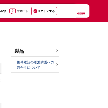
 Shop
サポート
ログインする
MENU
製品
携帯電話の電波防護への
適合性について
と