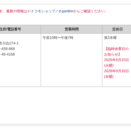
す。最新の情報は
ドコモショップ／d garden
からご確認ください。
住所/電話番号
営業時間
定休日
3
午前10時〜午後7時
第3木曜
川合274-1
-458-868
【臨時休業日の
-46-4168
お知らせ】
2026年9月15日
(火曜)
2026年9月16日
(水曜)