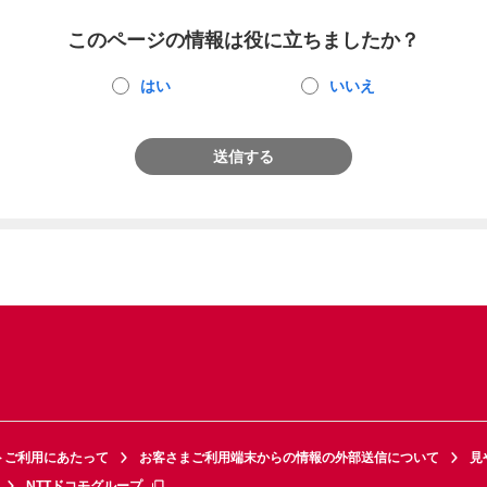
このページの情報は役に立ちましたか？
はい
いいえ
送信する
トご利用にあたって
お客さまご利用端末からの情報の外部送信について
見
NTTドコモグループ