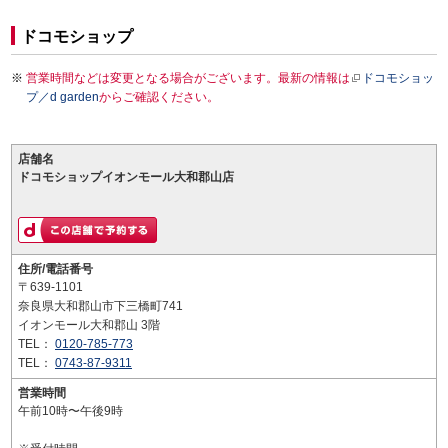
ドコモショップ
営業時間などは変更となる場合がございます。最新の情報は
ドコモショッ
プ／d garden
からご確認ください。
店舗名
ドコモショップイオンモール大和郡山店
住所/電話番号
〒639-1101
奈良県大和郡山市下三橋町741
イオンモール大和郡山 3階
TEL：
0120-785-773
TEL：
0743-87-9311
営業時間
午前10時〜午後9時