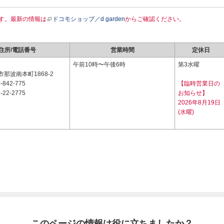
す。最新の情報は
ドコモショップ／d garden
からご確認ください。
住所/電話番号
営業時間
定休日
3
午前10時〜午後6時
第3水曜
那波南本町1868-2
-842-775
【臨時営業日の
-22-2775
お知らせ】
2026年8月19日
(水曜)
このページの情報は役に立ちましたか？