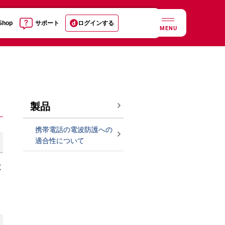
 Shop
サポート
ログインする
MENU
製品
携帯電話の電波防護への
適合性について
と