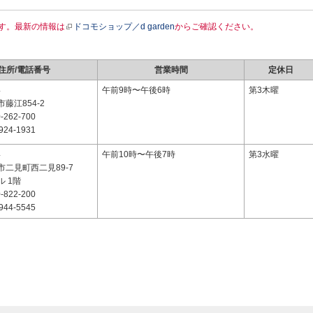
す。最新の情報は
ドコモショップ／d garden
からご確認ください。
住所/電話番号
営業時間
定休日
4
午前9時〜午後6時
第3木曜
藤江854-2
-262-700
924-1931
4
午前10時〜午後7時
第3水曜
二見町西二見89-7
 1階
-822-200
944-5545