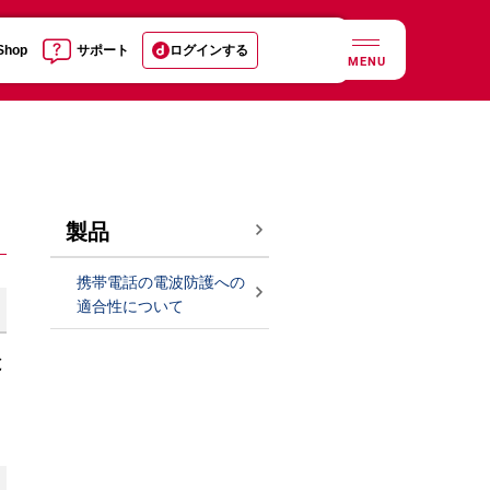
 Shop
サポート
ログインする
MENU
製品
携帯電話の電波防護への
適合性について
と