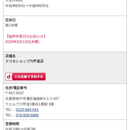
※受付時間
午前9時30分〜午後5時30分
定休日
第2水曜
【臨時休業日のお知らせ】
2026年8月13日(木曜)
店舗名
ドコモショップ六甲道店
住所/電話番号
〒657-0037
兵庫県神戸市灘区備後町4-1-1-107
ウエルブ六甲道3番街1番館 1階
TEL：
0120-684-041
TEL：
078-858-6868
営業時間
午前10時〜午後7時