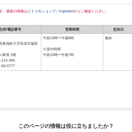
す。最新の情報は
ドコモショップ／d garden
からご確認ください。
住所/電話番号
営業時間
定休日
5
午前10時〜午後8時
無休
郡東員町大字長深字築田
※受付時間
ル東員 1階
午前10時〜午後7時
-215-360
-86-0777
このページの情報は役に立ちましたか？