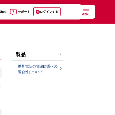
 Shop
サポート
ログインする
MENU
製品
携帯電話の電波防護への
適合性について
と