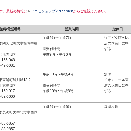
す。最新の情報は
ドコモショップ／d garden
からご確認ください。
住所/電話番号
営業時間
定休日
4
午前9時〜午後7時
※アピタ阿久比
郡阿久比町大字椋岡字徳
店の休業日に準
※受付時間
ずる
比店内 1階
午前9時〜午後6時
-156-048
-49-0081
2
午前10時〜午後9時
無休
東浦町緒川旭13-2
イオンモール東
ル東浦 2階
※受付時間
浦の休業日に準
-150-917
午前10時〜午後8時
ずる
-82-6666
3
午前9時〜午後6時
毎週水曜
郡美浜町大字北方字西側
-83-0857
-83-0857