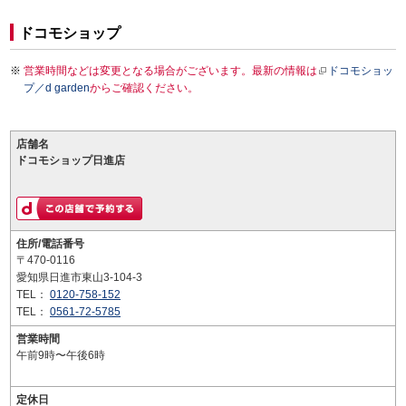
ドコモショップ
営業時間などは変更となる場合がございます。最新の情報は
ドコモショッ
プ／d garden
からご確認ください。
店舗名
ドコモショップ日進店
住所/電話番号
〒470-0116
愛知県日進市東山3-104-3
TEL：
0120-758-152
TEL：
0561-72-5785
営業時間
午前9時〜午後6時
定休日