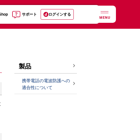
 Shop
サポート
ログインする
MENU
製品
携帯電話の電波防護への
適合性について
と