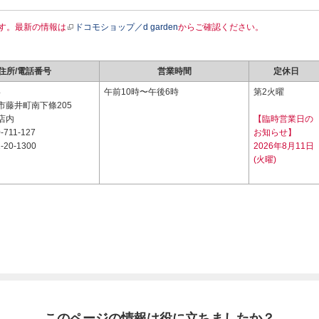
す。最新の情報は
ドコモショップ／d garden
からご確認ください。
住所/電話番号
営業時間
定休日
4
午前10時〜午後6時
第2火曜
市藤井町南下條205
店内
【臨時営業日の
-711-127
お知らせ】
-20-1300
2026年8月11日
(火曜)
このページの情報は役に立ちましたか？