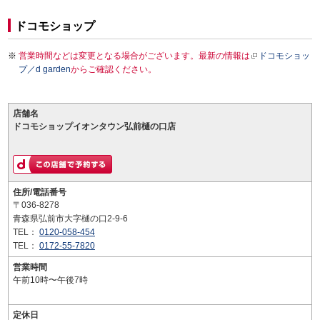
ドコモショップ
営業時間などは変更となる場合がございます。最新の情報は
ドコモショッ
プ／d garden
からご確認ください。
店舗名
ドコモショップイオンタウン弘前樋の口店
住所/電話番号
〒036-8278
青森県弘前市大字樋の口2-9-6
TEL：
0120-058-454
TEL：
0172-55-7820
営業時間
午前10時〜午後7時
定休日