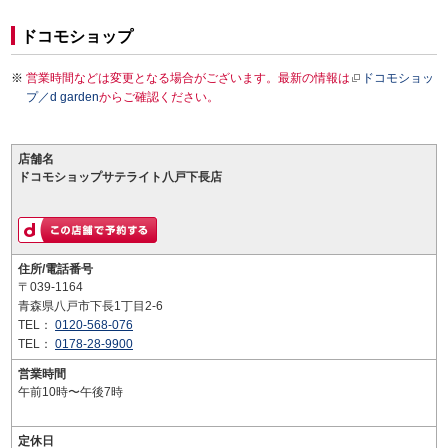
ドコモショップ
営業時間などは変更となる場合がございます。最新の情報は
ドコモショッ
プ／d garden
からご確認ください。
店舗名
ドコモショップサテライト八戸下長店
住所/電話番号
〒039-1164
青森県八戸市下長1丁目2-6
TEL：
0120-568-076
TEL：
0178-28-9900
営業時間
午前10時〜午後7時
定休日