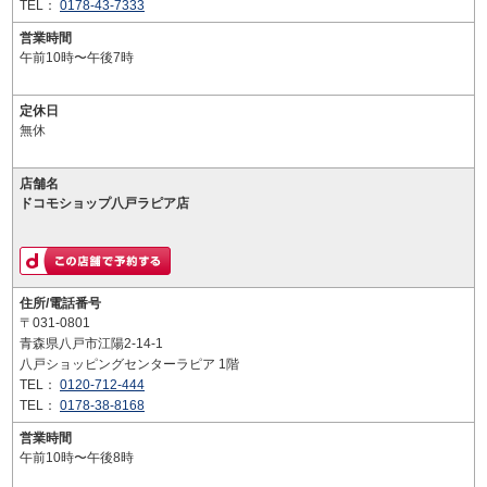
TEL：
0178-43-7333
営業時間
午前10時〜午後7時
定休日
無休
店舗名
ドコモショップ八戸ラピア店
住所/電話番号
〒031-0801
青森県八戸市江陽2-14-1
八戸ショッピングセンターラピア 1階
TEL：
0120-712-444
TEL：
0178-38-8168
営業時間
午前10時〜午後8時