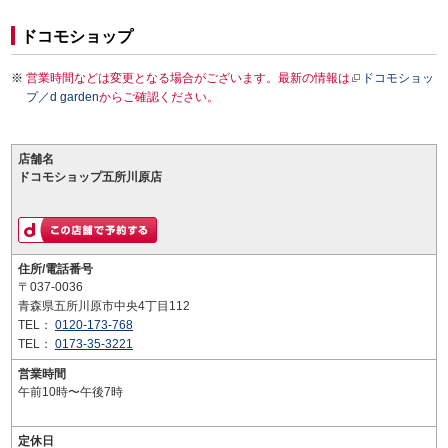
ドコモショップ
営業時間などは変更となる場合がございます。最新の情報は
ドコモショッ
プ／d garden
からご確認ください。
店舗名
ドコモショップ五所川原店
住所/電話番号
〒037-0036
青森県五所川原市中央4丁目112
TEL：
0120-173-768
TEL：
0173-35-3221
営業時間
午前10時〜午後7時
定休日