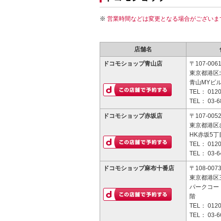
営業時間などは変更となる場合がございま
店舗名
ドコモショップ青山店
〒107-006
東京都港区北
青山MYビル
TEL：
0120
TEL：
03-6
ドコモショップ赤坂店
〒107-005
東京都港区赤
HK赤坂5丁
TEL：
0120
TEL：
03-6
ドコモショップ麻布十番店
〒108-007
東京都港区三
パークコー
階
TEL：
0120
TEL：
03-6