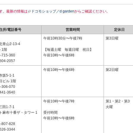
す。最新の情報は
ドコモショップ／d garden
からご確認ください。
住所/電話番号
営業時間
定休日
1
午前10時30分〜午後7時
第3日曜
青山2-13-4
 1階
【毎週土曜 毎週日曜 祝日】
-715-360
午前10時〜午後6時
804-2057
2
午前10時〜午後6時
第2日曜
坂5-1-1
目ビル 1階
-306-070
441-3640
3
午前10時〜午後7時
第1・第2・第3
田1-7-1
火曜
ト麻布十番ザ・タワー 1
受付時間
午前10時〜午後6時
-807-828
626-3344