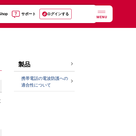
 Shop
サポート
ログインする
MENU
製品
携帯電話の電波防護への
適合性について
と