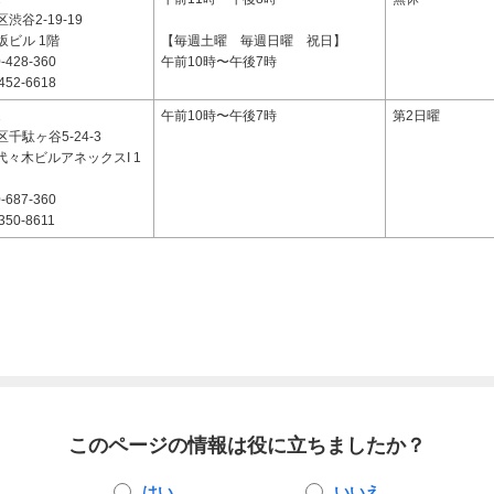
渋谷2-19-19
坂ビル 1階
【毎週土曜 毎週日曜 祝日】
-428-360
午前10時〜午後7時
452-6618
1
午前10時〜午後7時
第2日曜
千駄ヶ谷5-24-3
代々木ビルアネックスI 1
-687-360
350-8611
このページの情報は役に立ちましたか？
はい
いいえ