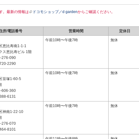
す。最新の情報は
ドコモショップ／d garden
からご確認ください。
住所/電話番号
営業時間
定休日
2
午前10時〜午後7時
無休
恵比寿南1-1-1
クス恵比寿ビル 1階
-276-090
720-2290
3
午前10時〜午後7時
無休
笹塚1-60-5
階
-606-360
388-6131
1
午前10時〜午後7時
無休
神南1-22-10
階
-276-070
464-8101
2
午前11時〜午後8時
無休