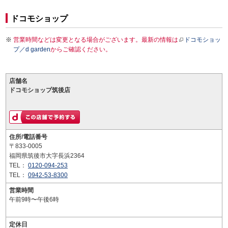
ドコモショップ
営業時間などは変更となる場合がございます。最新の情報は
ドコモショッ
プ／d garden
からご確認ください。
店舗名
ドコモショップ筑後店
住所/電話番号
〒833-0005
福岡県筑後市大字長浜2364
TEL：
0120-094-253
TEL：
0942-53-8300
営業時間
午前9時〜午後6時
定休日