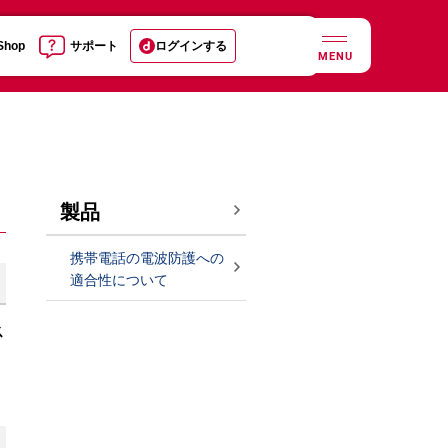
 Shop
サポート
ログインする
MENU
製品
携帯電話の電波防護への
適合性について
ス