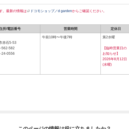
す。最新の情報は
ドコモショップ／d garden
からご確認ください。
住所/電話番号
営業時間
定休日
2
午前10時〜午後7時
第2水曜
赤石5-53
-562-582
【臨時営業日の
-24-0556
お知らせ】
2026年8月12日
(水曜)
このページの情報は役に立ちましたか？