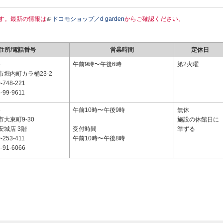
す。最新の情報は
ドコモショップ／d garden
からご確認ください。
住所/電話番号
営業時間
定休日
5
午前9時〜午後6時
第2火曜
堀内町カラ桶23-2
-748-221
-99-9611
5
午前10時〜午後9時
無休
大東町9-30
施設の休館日に
安城店 3階
受付時間
準ずる
-253-411
午前10時〜午後8時
-91-6066