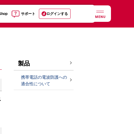
 Shop
サポート
ログインする
MENU
製品
携帯電話の電波防護への
適合性について
ス