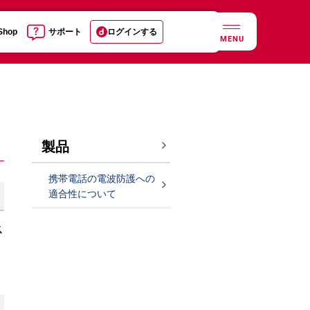
 Shop
サポート
ログインする
MENU
製品
携帯電話の電波防護への
適合性について
ス