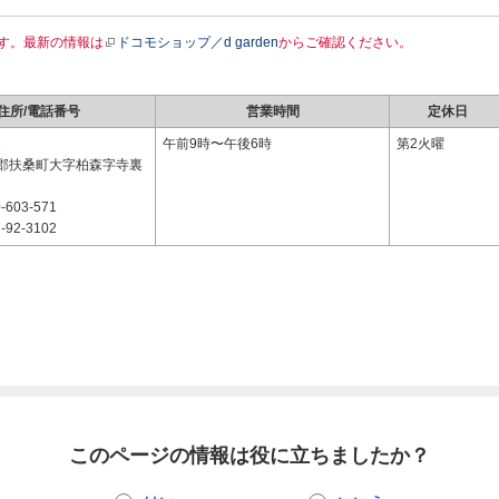
す。最新の情報は
ドコモショップ／d garden
からご確認ください。
住所/電話番号
営業時間
定休日
3
午前9時〜午後6時
第2火曜
郡扶桑町大字柏森字寺裏
-603-571
-92-3102
このページの情報は役に立ちましたか？