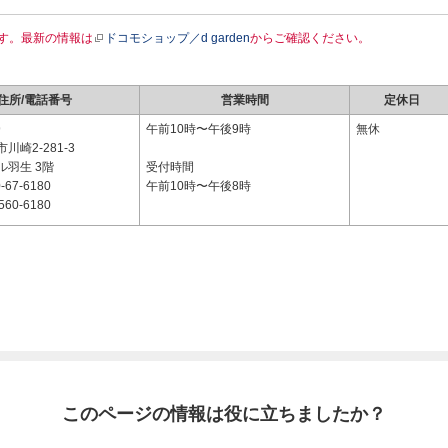
す。最新の情報は
ドコモショップ／d garden
からご確認ください。
住所/電話番号
営業時間
定休日
9
午前10時〜午後9時
無休
川崎2-281-3
ル羽生 3階
受付時間
-67-6180
午前10時〜午後8時
560-6180
このページの情報は役に立ちましたか？