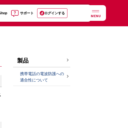
 Shop
サポート
ログインする
MENU
製品
携帯電話の電波防護への
適合性について
ス