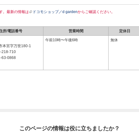
す。最新の情報は
ドコモショップ／d garden
からご確認ください。
住所/電話番号
営業時間
定休日
9
午前10時〜午後6時
無休
本宮字万世180-1
-218-710
-63-0868
このページの情報は役に立ちましたか？