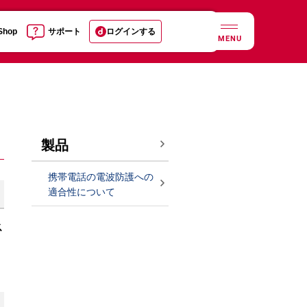
 Shop
サポート
ログインする
MENU
製品
携帯電話の電波防護への
適合性について
ス