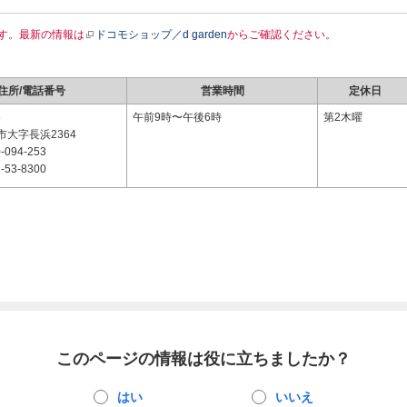
す。最新の情報は
ドコモショップ／d garden
からご確認ください。
住所/電話番号
営業時間
定休日
5
午前9時〜午後6時
第2木曜
大字長浜2364
-094-253
-53-8300
このページの情報は役に立ちましたか？
はい
いいえ