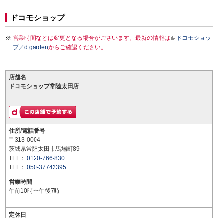
ドコモショップ
営業時間などは変更となる場合がございます。最新の情報は
ドコモショッ
プ／d garden
からご確認ください。
店舗名
ドコモショップ常陸太田店
住所/電話番号
〒313-0004
茨城県常陸太田市馬場町89
TEL：
0120-766-830
TEL：
050-37742395
営業時間
午前10時〜午後7時
定休日