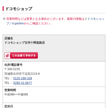
ドコモショップ
営業時間などは変更となる場合がございます。最新の情報は
ドコモショッ
プ／d garden
からご確認ください。
店舗名
ドコモショップ古河十間道路店
住所/電話番号
〒306-0235
茨城県古河市下辺見2219-8
TEL：
0120-186-339
TEL：
0280-31-6677
営業時間
午前9時〜午後6時
定休日