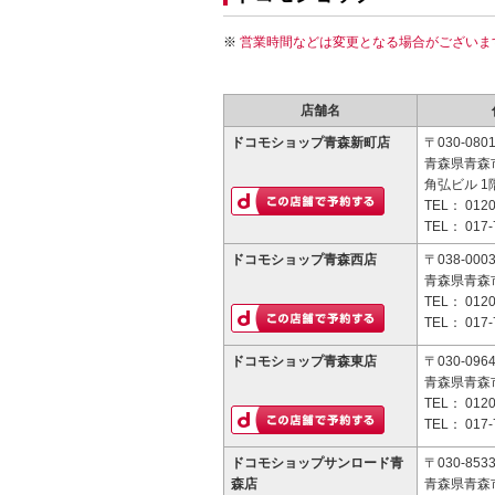
営業時間などは変更となる場合がございま
店舗名
ドコモショップ青森新町店
〒030-080
青森県青森市
角弘ビル 1
TEL：
0120
TEL：
017-
ドコモショップ青森西店
〒038-000
青森県青森市
TEL：
0120
TEL：
017-
ドコモショップ青森東店
〒030-096
青森県青森市
TEL：
0120
TEL：
017-
ドコモショップサンロード青
〒030-853
森店
青森県青森市