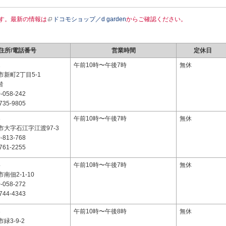
す。最新の情報は
ドコモショップ／d garden
からご確認ください。
住所/電話番号
営業時間
定休日
1
午前10時〜午後7時
無休
新町2丁目5-1
階
-058-242
735-9805
3
午前10時〜午後7時
無休
大字石江字江渡97-3
-813-768
761-2255
4
午前10時〜午後7時
無休
南佃2-1-10
-058-272
744-4343
3
午前10時〜午後8時
無休
緑3-9-2