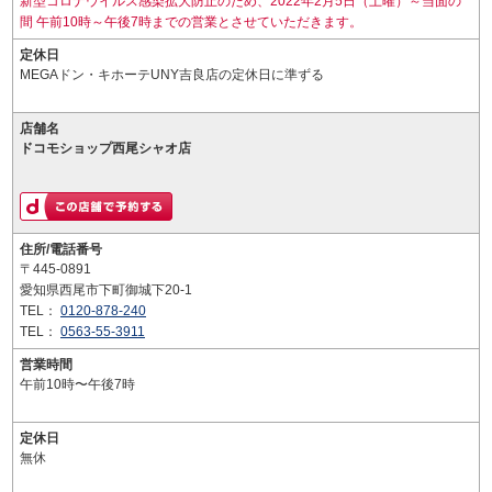
新型コロナウイルス感染拡大防止のため、2022年2月5日（土曜）～当面の
間 午前10時～午後7時までの営業とさせていただきます。
定休日
MEGAドン・キホーテUNY吉良店の定休日に準ずる
店舗名
ドコモショップ西尾シャオ店
住所/電話番号
〒445-0891
愛知県西尾市下町御城下20-1
TEL：
0120-878-240
TEL：
0563-55-3911
営業時間
午前10時〜午後7時
定休日
無休