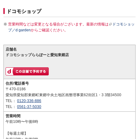
ドコモショップ
営業時間などは変更となる場合がございます。最新の情報は
ドコモショッ
プ／d garden
からご確認ください。
店舗名
ドコモショップららぽーと愛知東郷店
住所/電話番号
〒470-0186
愛知県愛知郡東郷町東郷中央土地区画整理事業62街区1・3 3階34500
TEL：
0120-336-886
TEL：
0561-37-5030
営業時間
午前10時〜午後8時
【毎週土曜】