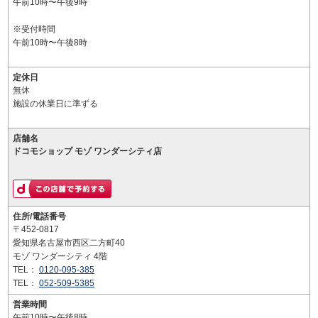
午前10時〜午後9時
※受付時間
午前10時〜午後8時
定休日
無休
施設の休業日に準ずる
店舗名
ドコモショップ モゾ ワンダーシティ店
住所/電話番号
〒452-0817
愛知県名古屋市西区二方町40
モゾ ワンダーシティ 4階
TEL：
0120-095-385
TEL：
052-509-5385
営業時間
午前10時〜午後8時