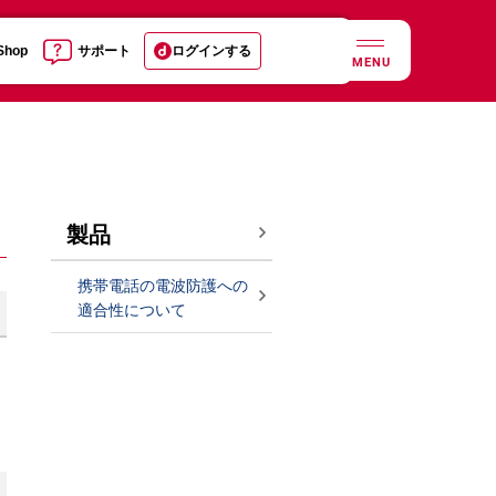
 Shop
サポート
ログインする
MENU
製品
携帯電話の電波防護への
適合性について