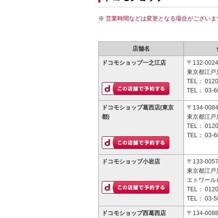
営業時間などは変更となる場合がございま
店舗名
ドコモショップ一之江店
〒132-002
東京都江戸川
TEL：
0120
TEL：
03-6
ドコモショップ葛西店(東京
〒134-008
都)
東京都江戸川
TEL：
0120
TEL：
03-6
ドコモショップ小岩店
〒133-005
東京都江戸川
エトワールビ
TEL：
0120
TEL：
03-5
ドコモショップ西葛西店
〒134-008