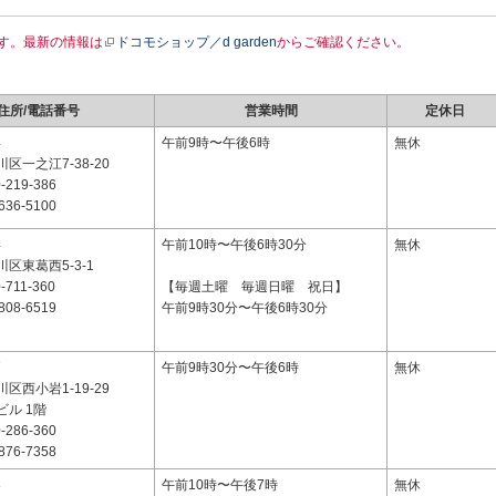
す。最新の情報は
ドコモショップ／d garden
からご確認ください。
住所/電話番号
営業時間
定休日
4
午前9時〜午後6時
無休
区一之江7-38-20
-219-386
636-5100
4
午前10時〜午後6時30分
無休
区東葛西5-3-1
-711-360
【毎週土曜 毎週日曜 祝日】
808-6519
午前9時30分〜午後6時30分
7
午前9時30分〜午後6時
無休
区西小岩1-19-29
ル 1階
-286-360
876-7358
8
午前10時〜午後7時
無休