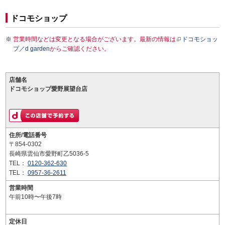
ドコモショップ
営業時間などは変更となる場合がございます。最新の情報は
ドコモショッ
プ／d garden
からご確認ください。
店舗名
ドコモショップ愛野展望台店
住所/電話番号
〒854-0302
長崎県雲仙市愛野町乙5036-5
TEL：
0120-362-630
TEL：
0957-36-2611
営業時間
午前10時〜午後7時
定休日