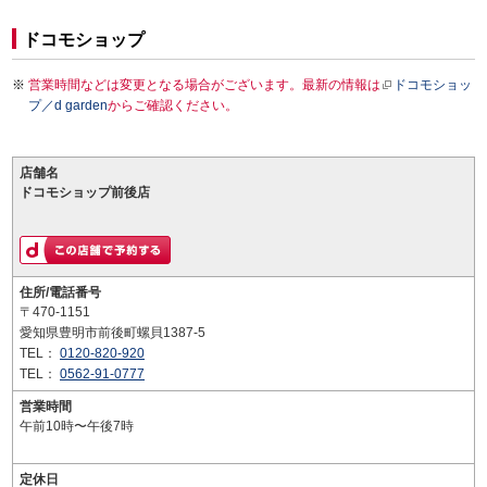
ドコモショップ
営業時間などは変更となる場合がございます。最新の情報は
ドコモショッ
プ／d garden
からご確認ください。
店舗名
ドコモショップ前後店
住所/電話番号
〒470-1151
愛知県豊明市前後町螺貝1387-5
TEL：
0120-820-920
TEL：
0562-91-0777
営業時間
午前10時〜午後7時
定休日