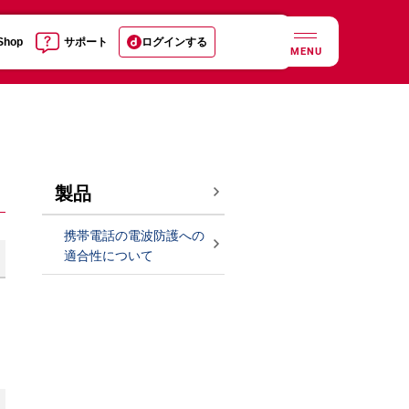
 Shop
サポート
ログインする
MENU
製品
携帯電話の電波防護への
適合性について