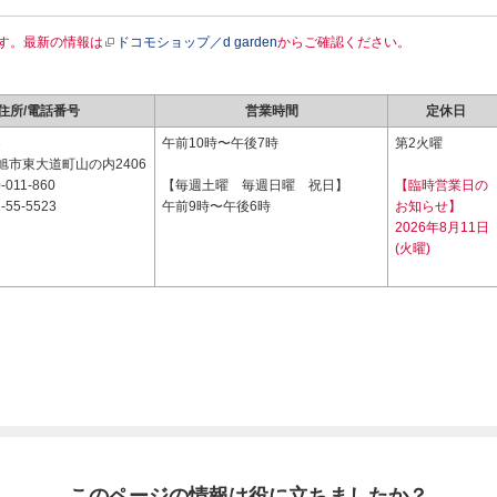
す。最新の情報は
ドコモショップ／d garden
からご確認ください。
住所/電話番号
営業時間
定休日
3
午前10時〜午後7時
第2火曜
旭市東大道町山の内2406
-011-860
【毎週土曜 毎週日曜 祝日】
【臨時営業日の
-55-5523
午前9時〜午後6時
お知らせ】
2026年8月11日
(火曜)
このページの情報は役に立ちましたか？