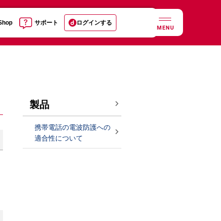
 Shop
サポート
ログインする
MENU
製品
携帯電話の電波防護への
適合性について