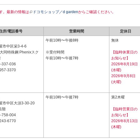
す。最新の情報は
ドコモショップ／d garden
からご確認ください。
住所/電話番号
営業時間
定休日
8
午前10時〜午後8時
無休
市中区栄3-4-6
大同特殊鋼 Phenixスク
※受付時間
【臨時休業日の
階
午前10時〜午後7時
お知らせ】
-337-036
2026年8月19日
957-3370
(水曜)
2026年9月8日
(火曜)
1
午前10時〜午後7時
第2木曜
市中区大須3-30-20
1階
【臨時営業日の
-758-004
お知らせ】
243-6770
2026年8月13日
(木曜)