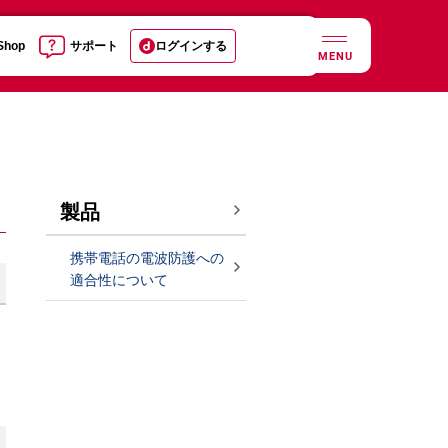
 Shop
サポート
ログインする
MENU
製品
携帯電話の電波防護への
適合性について