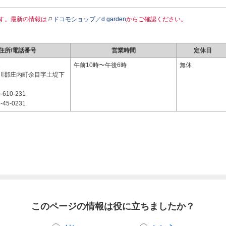
す。最新の情報は
ドコモショップ／d garden
からご確認ください。
住所/電話番号
営業時間
定休日
1
午前10時〜午後6時
無休
川郡庄内町余目字土堤下
-610-231
-45-0231
このページの情報は役に立ちましたか？