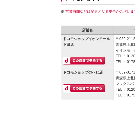
営業時間などは変更となる場合がございま
店舗名
ドコモショップイオンモール
〒039-211
下田店
青森県上北
イオンモー
TEL：
0120
TEL：
0178
ドコモショップのへじ店
〒039-317
青森県上北
マックスバ
TEL：
0120
TEL：
0175