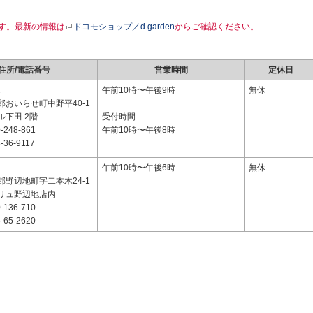
す。最新の情報は
ドコモショップ／d garden
からご確認ください。
住所/電話番号
営業時間
定休日
2
午前10時〜午後9時
無休
郡おいらせ町中野平40-1
ル下田 2階
受付時間
-248-861
午前10時〜午後8時
-36-9117
1
午前10時〜午後6時
無休
郡野辺地町字二本木24-1
リュ野辺地店内
-136-710
-65-2620