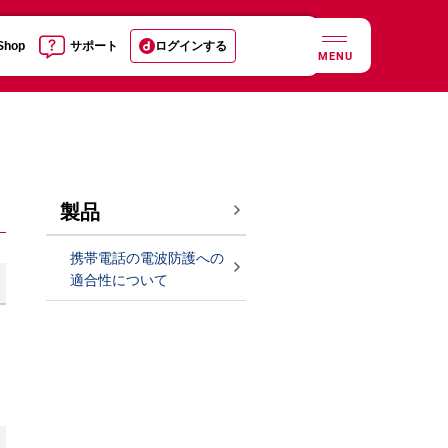
 Shop
サポート
ログインする
MENU
製品
携帯電話の電波防護への
適合性について