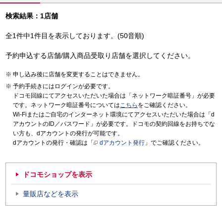
検索結果：1店舗
全1件中1件目を表示しております。(50音順)
予約申込する店舗/購入商品受取り店舗を選択してください。
申し込み後に店舗を変更することはできません。
予約手続きにはログインが必要です。
ドコモ回線にてアクセスいただいた場合は「ネットワーク暗証番号」が必要
です。ネットワーク暗証番号については
こちら
をご確認ください。
Wi-Fiまたはご自宅のインターネット環境にてアクセスいただいた場合は「d
アカウントのID／パスワード」が必要です。ドコモの契約回線をお持ちでな
い方も、dアカウントの発行が可能です。
dアカウントの発行・確認は「
dアカウント発行
」でご確認ください。
ドコモショップを表示
量販店などを表示