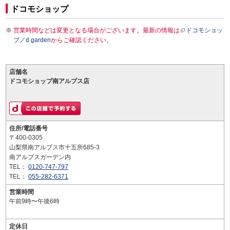
ドコモショップ
営業時間などは変更となる場合がございます。最新の情報は
ドコモショッ
プ／d garden
からご確認ください。
店舗名
ドコモショップ南アルプス店
住所/電話番号
〒400-0305
山梨県南アルプス市十五所685-3
南アルプスガーデン内
TEL：
0120-747-797
TEL：
055-282-6371
営業時間
午前9時〜午後6時
定休日