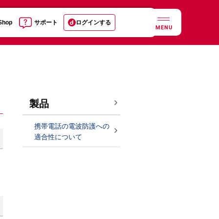
 Shop
サポート
ログインする
MENU
製品
携帯電話の電波防護への
適合性について