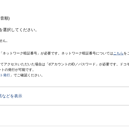
音順)
を選択してください。
せん。
「ネットワーク暗証番号」が必要です。ネットワーク暗証番号については
こちら
を
境にてアクセスいただいた場合は「dアカウントのID／パスワード」が必要です。ドコ
ントの発行が可能です。
ント発行
」でご確認ください。
店などを表示