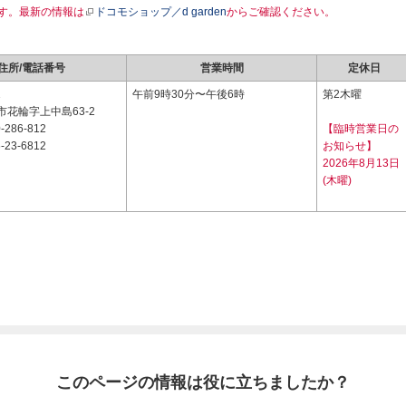
す。最新の情報は
ドコモショップ／d garden
からご確認ください。
住所/電話番号
営業時間
定休日
1
午前9時30分〜午後6時
第2木曜
花輪字上中島63-2
-286-812
【臨時営業日の
-23-6812
お知らせ】
2026年8月13日
(木曜)
このページの情報は役に立ちましたか？