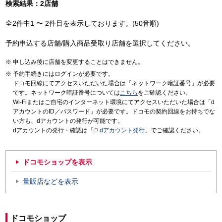
検索結果：2店舗
全2件中1 〜 2件目を表示しております。(50音順)
予約申込する店舗/購入商品受取り店舗を選択してください。
申し込み後に店舗を変更することはできません。
予約手続きにはログインが必要です。
ドコモ回線にてアクセスいただいた場合は「ネットワーク暗証番号」が必要
です。ネットワーク暗証番号については
こちら
をご確認ください。
Wi-Fiまたはご自宅のインターネット環境にてアクセスいただいた場合は「d
アカウントのID／パスワード」が必要です。ドコモの契約回線をお持ちでな
い方も、dアカウントの発行が可能です。
dアカウントの発行・確認は「
dアカウント発行
」でご確認ください。
ドコモショップを表示
量販店などを表示
ドコモショップ