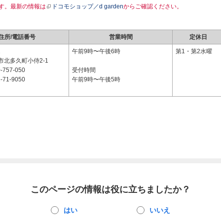
す。最新の情報は
ドコモショップ／d garden
からご確認ください。
住所/電話番号
営業時間
定休日
2
午前9時〜午後6時
第1・第2水曜
市北多久町小侍2-1
-757-050
受付時間
-71-9050
午前9時〜午後5時
このページの情報は役に立ちましたか？
はい
いいえ