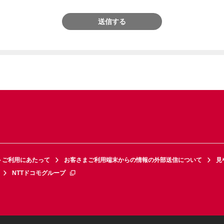
送信する
トご利用にあたって
お客さまご利用端末からの情報の外部送信について
見
NTTドコモグループ