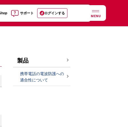
 Shop
サポート
ログインする
MENU
製品
携帯電話の電波防護への
適合性について