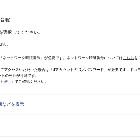
音順)
を選択してください。
せん。
「ネットワーク暗証番号」が必要です。ネットワーク暗証番号については
こちら
を
境にてアクセスいただいた場合は「dアカウントのID／パスワード」が必要です。ドコ
ントの発行が可能です。
ント発行
」でご確認ください。
店などを表示