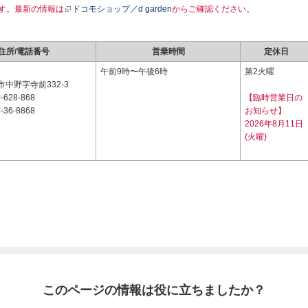
す。最新の情報は
ドコモショップ／d garden
からご確認ください。
住所/電話番号
営業時間
定休日
7
午前9時〜午後6時
第2火曜
中野字寺前332-3
-628-868
【臨時営業日の
-36-8868
お知らせ】
2026年8月11日
(火曜)
このページの情報は役に立ちましたか？