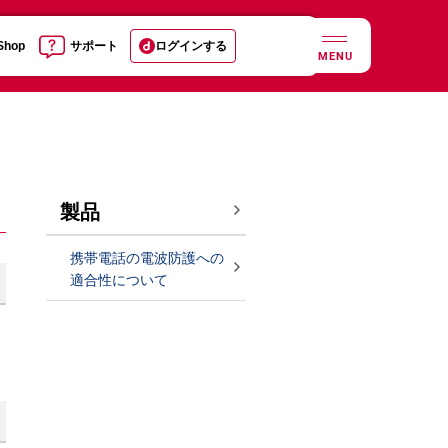
 Shop
サポート
ログインする
MENU
製品
携帯電話の電波防護への
適合性について