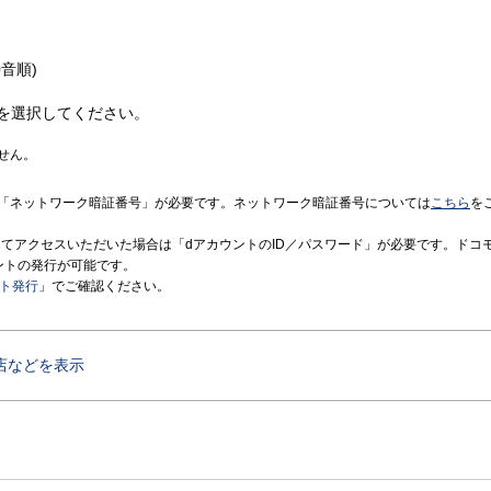
音順)
を選択してください。
せん。
「ネットワーク暗証番号」が必要です。ネットワーク暗証番号については
こちら
を
境にてアクセスいただいた場合は「dアカウントのID／パスワード」が必要です。ドコ
ントの発行が可能です。
ント発行
」でご確認ください。
店などを表示