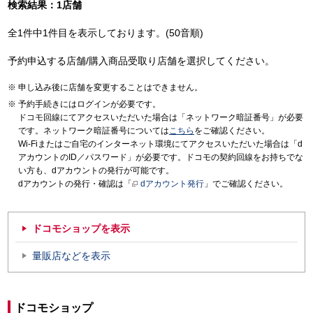
検索結果：1店舗
全1件中1件目を表示しております。(50音順)
予約申込する店舗/購入商品受取り店舗を選択してください。
申し込み後に店舗を変更することはできません。
予約手続きにはログインが必要です。
ドコモ回線にてアクセスいただいた場合は「ネットワーク暗証番号」が必要
です。ネットワーク暗証番号については
こちら
をご確認ください。
Wi-Fiまたはご自宅のインターネット環境にてアクセスいただいた場合は「d
アカウントのID／パスワード」が必要です。ドコモの契約回線をお持ちでな
い方も、dアカウントの発行が可能です。
dアカウントの発行・確認は「
dアカウント発行
」でご確認ください。
ドコモショップを表示
量販店などを表示
ドコモショップ