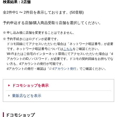
検索結果：2店舗
全2件中1 〜 2件目を表示しております。(50音順)
予約申込する店舗/購入商品受取り店舗を選択してください。
申し込み後に店舗を変更することはできません。
予約手続きにはログインが必要です。
ドコモ回線にてアクセスいただいた場合は「ネットワーク暗証番号」が必要
です。ネットワーク暗証番号については
こちら
をご確認ください。
Wi-Fiまたはご自宅のインターネット環境にてアクセスいただいた場合は「d
アカウントのID／パスワード」が必要です。ドコモの契約回線をお持ちでな
い方も、dアカウントの発行が可能です。
dアカウントの発行・確認は「
dアカウント発行
」でご確認ください。
ドコモショップを表示
量販店などを表示
ドコモショップ