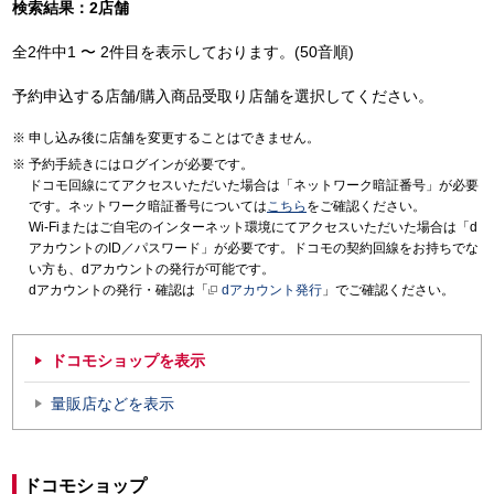
検索結果：2店舗
全2件中1 〜 2件目を表示しております。(50音順)
予約申込する店舗/購入商品受取り店舗を選択してください。
申し込み後に店舗を変更することはできません。
予約手続きにはログインが必要です。
ドコモ回線にてアクセスいただいた場合は「ネットワーク暗証番号」が必要
です。ネットワーク暗証番号については
こちら
をご確認ください。
Wi-Fiまたはご自宅のインターネット環境にてアクセスいただいた場合は「d
アカウントのID／パスワード」が必要です。ドコモの契約回線をお持ちでな
い方も、dアカウントの発行が可能です。
dアカウントの発行・確認は「
dアカウント発行
」でご確認ください。
ドコモショップを表示
量販店などを表示
ドコモショップ