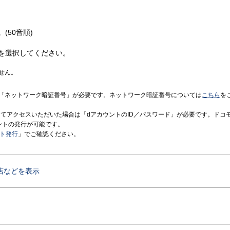
(50音順)
を選択してください。
せん。
「ネットワーク暗証番号」が必要です。ネットワーク暗証番号については
こちら
を
境にてアクセスいただいた場合は「dアカウントのID／パスワード」が必要です。ドコ
ントの発行が可能です。
ント発行
」でご確認ください。
店などを表示