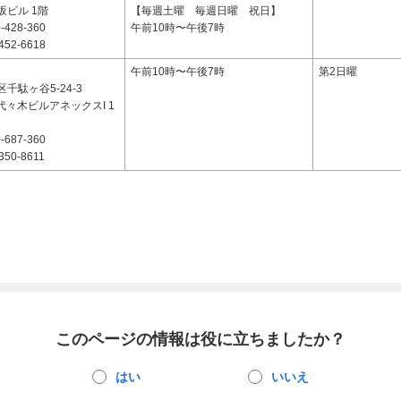
坂ビル 1階
【毎週土曜 毎週日曜 祝日】
-428-360
午前10時〜午後7時
452-6618
1
午前10時〜午後7時
第2日曜
千駄ヶ谷5-24-3
代々木ビルアネックスI 1
-687-360
350-8611
このページの情報は役に立ちましたか？
はい
いいえ