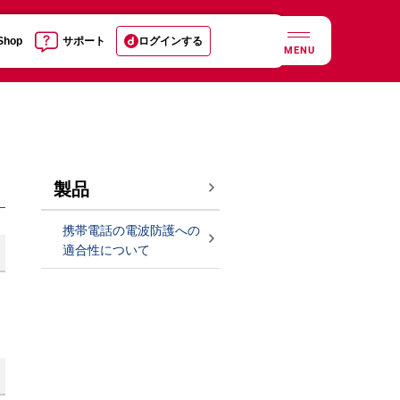
 Shop
サポート
ログインする
MENU
製品
携帯電話の電波防護への
適合性について