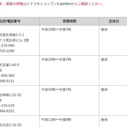
す。最新の情報は
ドコモショップ／d garden
からご確認ください。
住所/電話番号
営業時間
定休日
2
午前10時〜午後7時
無休
恵比寿南1-1-1
クス恵比寿ビル 1階
-276-090
720-2290
3
午前10時〜午後7時
無休
笹塚1-60-5
階
-606-360
388-6131
1
午前10時〜午後7時
無休
神南1-22-10
階
-276-070
464-8101
2
午前11時〜午後8時
無休
渋谷2-19-19