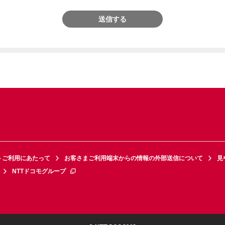
送信する
トご利用にあたって
お客さまご利用端末からの情報の外部送信について
見
NTTドコモグループ