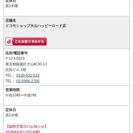
定休日
第2木曜
店舗名
ドコモショップ大山ハッピーロード店
住所/電話番号
〒173-0023
東京都板橋区大山町30-13
吉田ビル 1階
TEL：
0120-531-523
TEL：
03-5966-2700
営業時間
午前10時〜午後7時
定休日
第2水曜
【臨時営業日のお知らせ】
2026年8月12日(水曜)