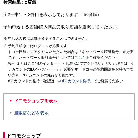
検索結果：2店舗
全2件中1 〜 2件目を表示しております。(50音順)
予約申込する店舗/購入商品受取り店舗を選択してください。
申し込み後に店舗を変更することはできません。
予約手続きにはログインが必要です。
ドコモ回線にてアクセスいただいた場合は「ネットワーク暗証番号」が必要
です。ネットワーク暗証番号については
こちら
をご確認ください。
Wi-Fiまたはご自宅のインターネット環境にてアクセスいただいた場合は「d
アカウントのID／パスワード」が必要です。ドコモの契約回線をお持ちでな
い方も、dアカウントの発行が可能です。
dアカウントの発行・確認は「
dアカウント発行
」でご確認ください。
ドコモショップを表示
量販店などを表示
ドコモショップ