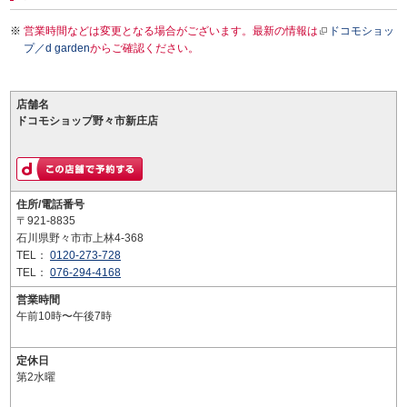
営業時間などは変更となる場合がございます。最新の情報は
ドコモショッ
プ／d garden
からご確認ください。
店舗名
ドコモショップ野々市新庄店
住所/電話番号
〒921-8835
石川県野々市市上林4-368
TEL：
0120-273-728
TEL：
076-294-4168
営業時間
午前10時〜午後7時
定休日
第2水曜