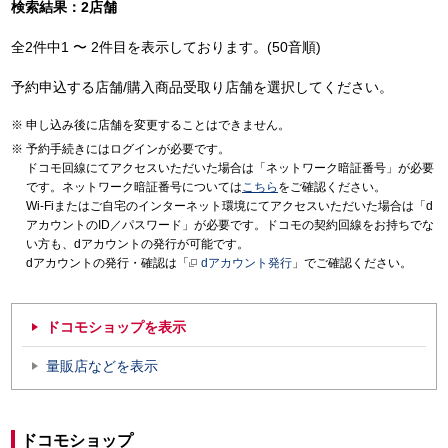
検索結果：2店舗
全2件中1 〜 2件目を表示しております。(50音順)
予約申込する店舗/購入商品受取り店舗を選択してください。
申し込み後に店舗を変更することはできません。
予約手続きにはログインが必要です。
ドコモ回線にてアクセスいただいた場合は「ネットワーク暗証番号」が必要
です。ネットワーク暗証番号については
こちら
をご確認ください。
Wi-Fiまたはご自宅のインターネット環境にてアクセスいただいた場合は「d
アカウントのID／パスワード」が必要です。ドコモの契約回線をお持ちでな
い方も、dアカウントの発行が可能です。
dアカウントの発行・確認は「
dアカウント発行
」でご確認ください。
ドコモショップを表示
量販店などを表示
ドコモショップ